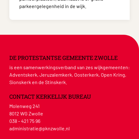
parkeergelegenheid in de wijk.
DE PROTESTANTSE GEMEENTE ZWOLLE
is een samenwerkingsverband van zes wijkgemeenten:
Adventskerk, Jeruzalemkerk, Oosterkerk, Open Kring,
Sionskerk en de Stinskerk.
CONTACT KERKELIJK BUREAU
Molenweg 241
8012 WG Zwolle
038 – 421 75 96
administratie@pknzwolle.nl