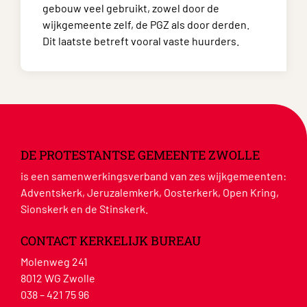
gebouw veel gebruikt, zowel door de
wijkgemeente zelf, de PGZ als door derden.
Dit laatste betreft vooral vaste huurders.
DE PROTESTANTSE GEMEENTE ZWOLLE
is een samenwerkingsverband van zes wijkgemeenten:
Adventskerk, Jeruzalemkerk, Oosterkerk, Open Kring,
Sionskerk en de Stinskerk.
CONTACT KERKELIJK BUREAU
Molenweg 241
8012 WG Zwolle
038 – 421 75 96