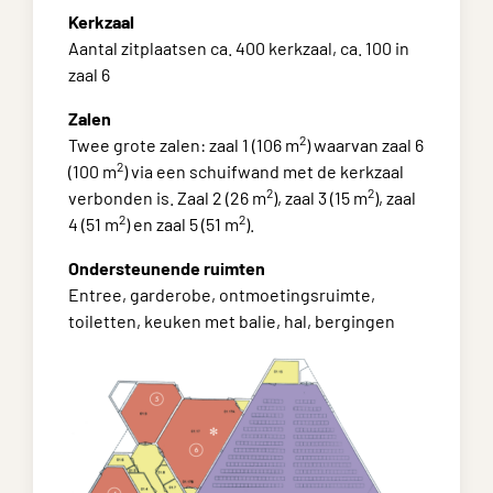
Kerkzaal
Aantal zitplaatsen ca. 400 kerkzaal, ca. 100 in
zaal 6
Zalen
2
Twee grote zalen: zaal 1 (106 m
) waarvan zaal 6
2
(100 m
) via een schuifwand met de kerkzaal
2
2
verbonden is. Zaal 2 (26 m
), zaal 3 (15 m
), zaal
2
2
4 (51 m
) en zaal 5 (51 m
).
Ondersteunende ruimten
Entree, garderobe, ontmoetingsruimte,
toiletten, keuken met balie, hal, bergingen